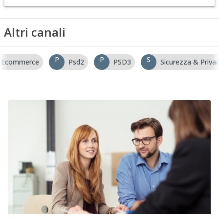
Altri canali
P
P
S
Ecommerce
Psd2
PSD3
Sicurezza & Priva