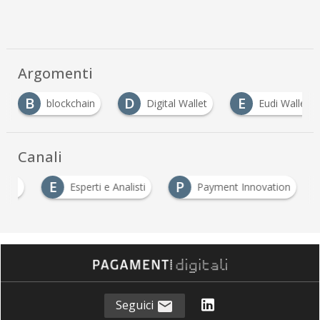
Argomenti
B
D
E
blockchain
Digital Wallet
Eudi Wallet
Canali
E
P
 DLT
Esperti e Analisti
Payment Innovation
Seguici