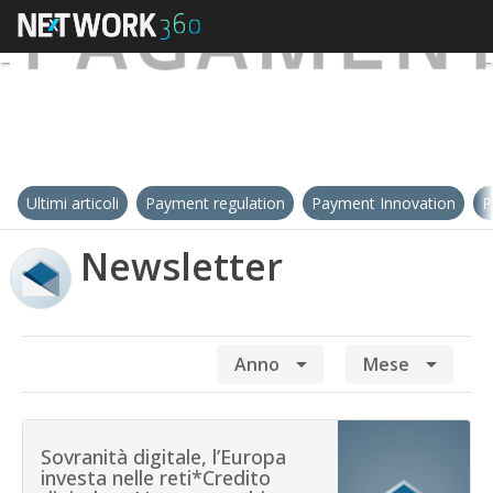
Ultimi articoli
Payment regulation
Payment Innovation
P
Newsletter
Sele
Sele
Anno
Mese
uno
uno
o
o
più
più
Sovranità digitale, l’Europa
anni
mesi
investa nelle reti*Credito
per
per