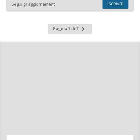
ISCRIVITI
Segui gli aggiornamenti
Pagina
Pagina 1 di 7
successiva