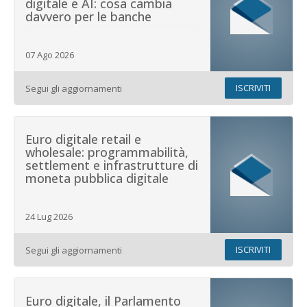
digitale e AI: cosa cambia
filtr
filtr
davvero per le banche
i
i
risul
risul
07 Ago 2026
ISCRIVITI
Segui gli aggiornamenti
Euro digitale retail e
wholesale: programmabilità,
settlement e infrastrutture di
moneta pubblica digitale
24 Lug 2026
ISCRIVITI
Segui gli aggiornamenti
Euro digitale, il Parlamento