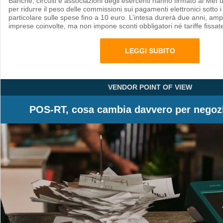
Banche, circuiti e associazioni degli esercenti hanno firmato al Mef 
per ridurre il peso delle commissioni sui pagamenti elettronici sotto 
particolare sulle spese fino a 10 euro. L’intesa durerà due anni, ampl
imprese coinvolte, ma non impone sconti obbligatori né tariffe fissat
LEGGI SUBITO
VENDOR POINT OF VIEW
POS-RT, cosa cambia davvero per negozi