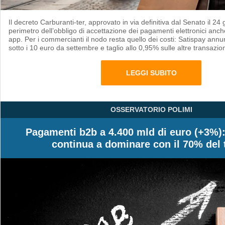
Il decreto Carburanti-ter, approvato in via definitiva dal Senato il 24 
perimetro dell’obbligo di accettazione dei pagamenti elettronici anche 
app. Per i commercianti il nodo resta quello dei costi: Satispay ann
sotto i 10 euro da settembre e taglio allo 0,95% sulle altre transazion
LEGGI SUBITO
OSSERVATORIO POLIMI
Pagamenti b2b a 4.400 mld di euro (+3%): 
continua a dominare con il 70% del 