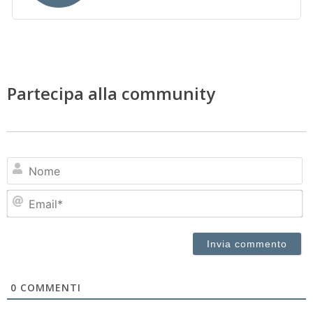
Partecipa alla community
N
Em
0
COMMENTI