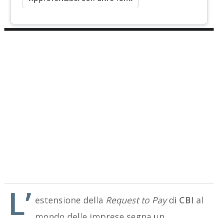
L’
estensione della
Request to Pay
di
CBI
al
mondo delle imprese segna un