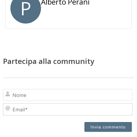
P
Alberto Perani
Partecipa alla community
N
Em