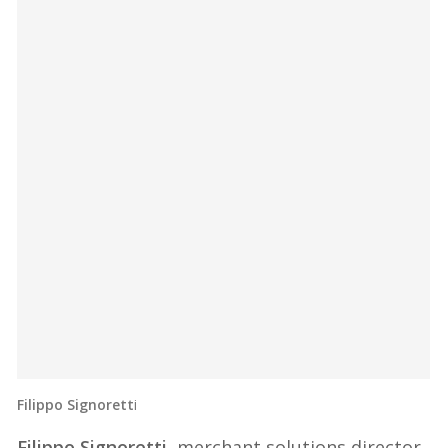
Filippo Signorett
i
Filippo Signoretti
, merchant solutions director