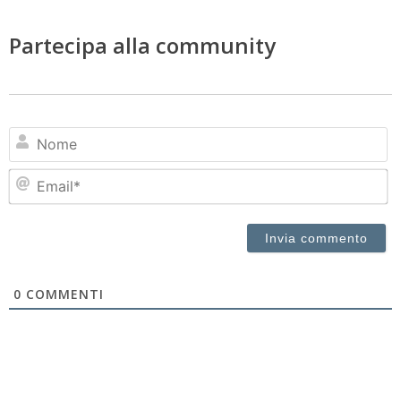
Partecipa alla community
N
Em
0
COMMENTI