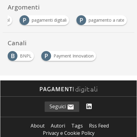
Argomenti
P
P
bnpl
pagamenti digitali
pagamento a rate
Canali
B
P
BNPL
Payment Innovation
Seguici
About
Autori
Tags
Rss Feed
Privacy e Cookie Policy