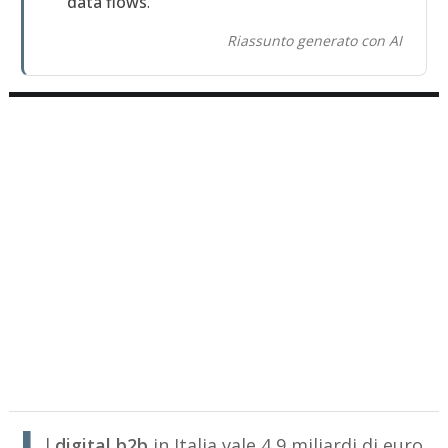
data flows
.
Riassunto generato con AI
l
digital b2b
in Italia vale 4,9 miliardi di euro,