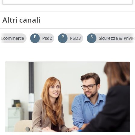
Altri canali
P
P
S
Ecommerce
Psd2
PSD3
Sicurezza & Priva