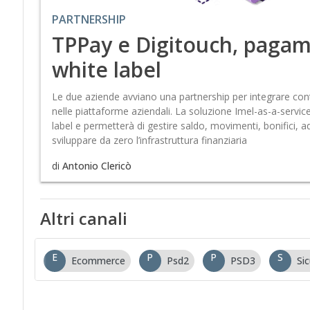
PARTNERSHIP
TPPay e Digitouch, pagame
white label
Le due aziende avviano una partnership per integrare cont
nelle piattaforme aziendali. La soluzione Imel-as-a-service
label e permetterà di gestire saldo, movimenti, bonifici, a
sviluppare da zero l’infrastruttura finanziaria
di
Antonio Clericò
Altri canali
E
P
P
S
Ecommerce
Psd2
PSD3
Si
…