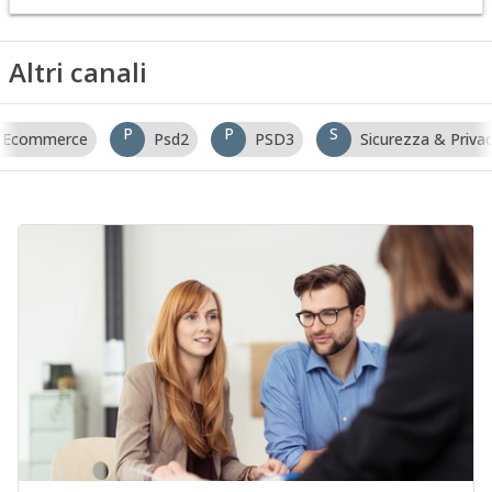
Altri canali
P
P
S
Ecommerce
Psd2
PSD3
Sicurezza & Priva