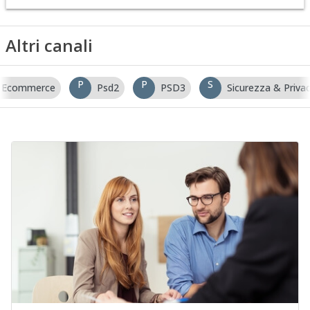
Altri canali
P
P
S
Ecommerce
Psd2
PSD3
Sicurezza & Priva