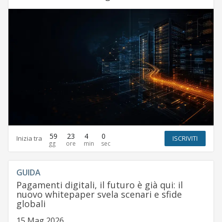
59
23
3
59
Inizia tra
ISCRIVITI
GUIDA
Pagamenti digitali, il futuro è già qui: il
nuovo whitepaper svela scenari e sfide
globali
15 Mag 2026