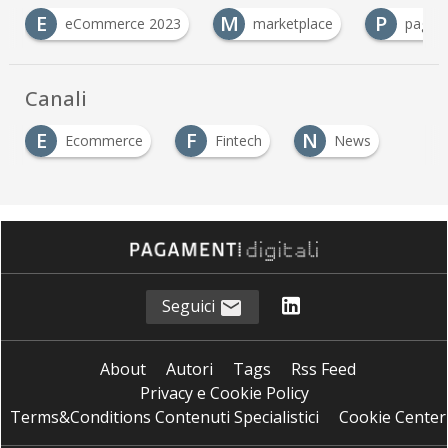
E
M
P
eCommerce 2023
marketplace
pagame
Canali
E
F
N
Ecommerce
Fintech
News
Seguici
About
Autori
Tags
Rss Feed
Privacy e Cookie Policy
Terms&Conditions Contenuti Specialistici
Cookie Center