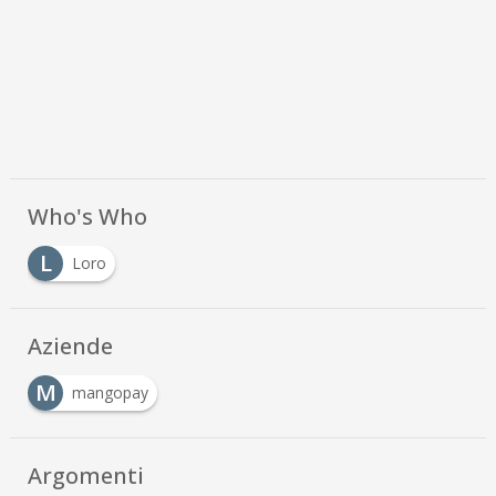
Who's Who
L
Loro
Aziende
M
mangopay
Argomenti