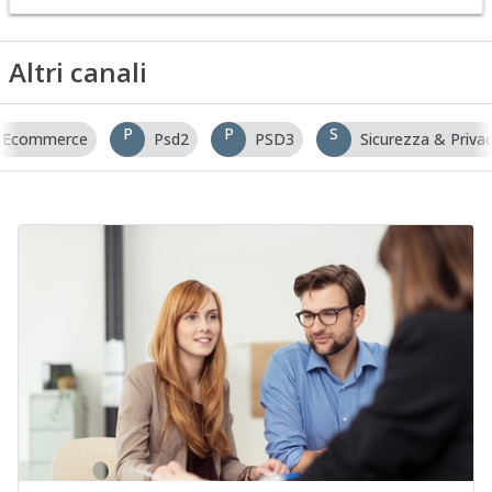
Altri canali
P
P
S
Ecommerce
Psd2
PSD3
Sicurezza & Priva