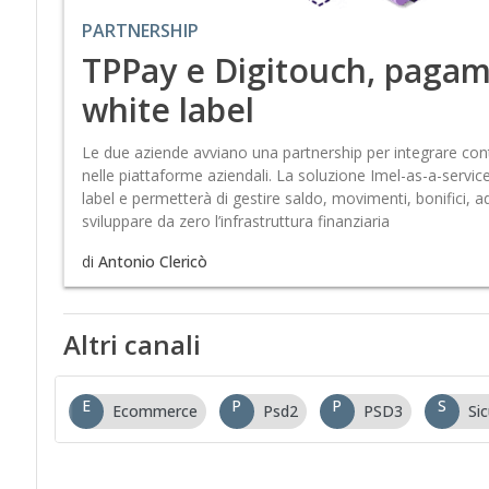
PARTNERSHIP
TPPay e Digitouch, pagame
white label
Le due aziende avviano una partnership per integrare cont
nelle piattaforme aziendali. La soluzione Imel-as-a-service
label e permetterà di gestire saldo, movimenti, bonifici, a
sviluppare da zero l’infrastruttura finanziaria
di
Antonio Clericò
Altri canali
E
P
P
S
Ecommerce
Psd2
PSD3
Si
…