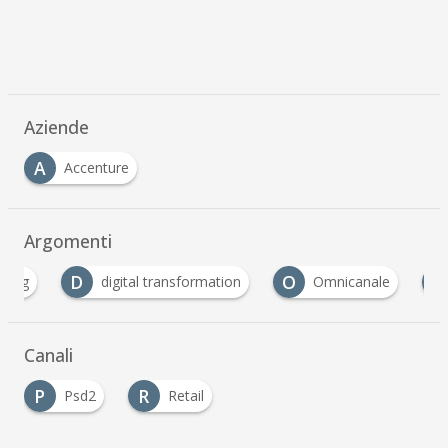
Aziende
A
Accenture
Argomenti
D
O
P
digital transformation
Omnicanale
Pag
Canali
P
R
Psd2
Retail