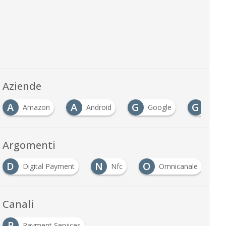
Aziende
A
A
G
G
Amazon
Android
Google
Goog
Argomenti
D
N
O
T
Digital Payment
Nfc
Omnicanale
Canali
P
Payment Services