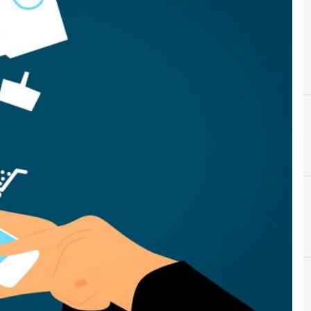
A
Alipay
C
Contactless