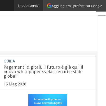
Pagamenti eCommerce, i vantaggi degli eWallet
I nostri servizi
Aggiungi tra i preferiti su Google
Ultim
artico
Paym
regul
Paym
Innov
Paym
Servi
Ecom
Carte
GUIDA
Mobi
Pagamenti digitali, il futuro è già qui: il
App
nuovo whitepaper svela scenari e sfide
globali
15 Mag 2026