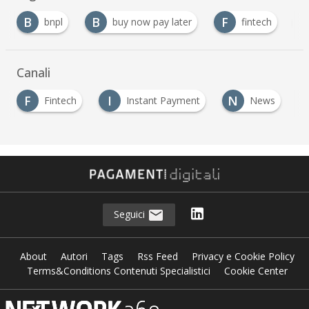
B
B
F
P
bnpl
buy now pay later
fintech
Canali
F
I
N
Fintech
Instant Payment
News
Seguici
About
Autori
Tags
Rss Feed
Privacy e Cookie Policy
Terms&Conditions Contenuti Specialistici
Cookie Center