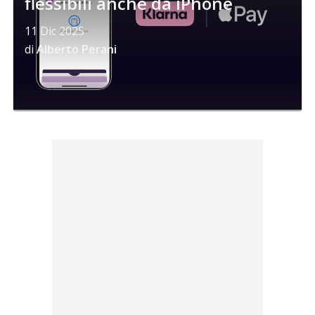
flessibili anche da iPhone
11 Dic 2025
di
Alberto Perani