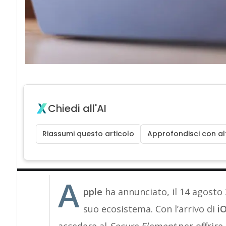
Chiedi all'AI
Riassumi questo articolo
Approfondisci con alt
A
pple
ha annunciato, il 14 agosto 2
suo ecosistema. Con l’arrivo di
iO
accedere al
Secure Element
per offrire