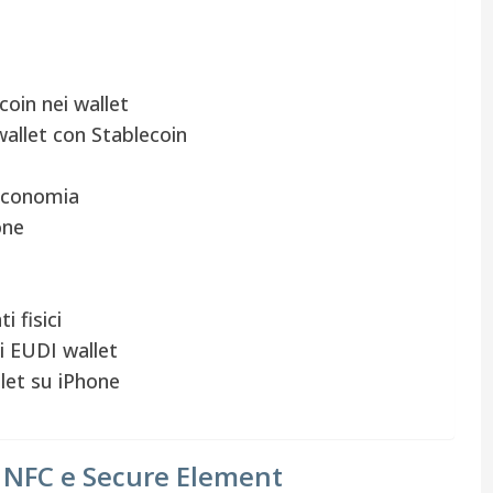
coin nei wallet
wallet con Stablecoin
’economia
one
e
i fisici
li EUDI wallet
let su iPhone
di NFC e Secure Element