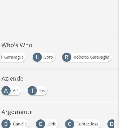
Who's Who
L
R
Garavaglia
Loro
Roberto Garavaglia
Aziende
A
I
Api
Ios
Argomenti
B
C
C
D
Banche
cbdc
Contactless
Digit