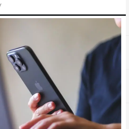
r
G
A
apple pay