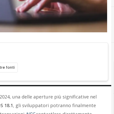
E
Esperti e Analisti
re fonti
024, una delle aperture più significative nel
S 18.1
, gli sviluppatori potranno finalmente
 transazioni
NFC
contactless direttamente