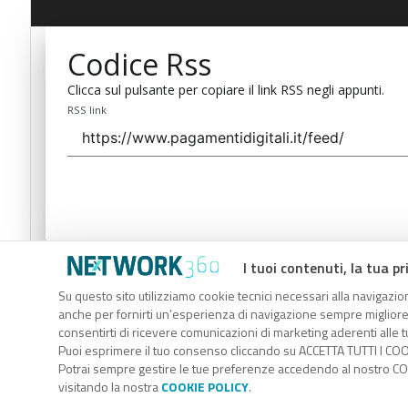
Codice Rss
Clicca sul pulsante per copiare il link RSS negli appunti.
RSS link
I tuoi contenuti, la tua pr
Codice Rss
Su questo sito utilizziamo cookie tecnici necessari alla navigazion
Clicca sul pulsante per copiare il link RSS negli appunti.
anche per fornirti un’esperienza di navigazione sempre migliore, p
RSS link
consentirti di ricevere comunicazioni di marketing aderenti alle tu
Puoi esprimere il tuo consenso cliccando su ACCETTA TUTTI I COO
Potrai sempre gestire le tue preferenze accedendo al nostro COO
visitando la nostra
COOKIE POLICY
.