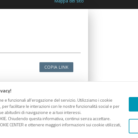
Mappa del sito
COPIA LINK
ivacy!
e e funzionali all’erogazione del servizio. Utilizziamo i cookie
er facilitare le interazioni con le nostre funzionalità social e per
e abitudini di navigazione e ai tuoi interessi.
KIE. Chiudendo questa informativa, continui senza accettare.
KIE CENTER e ottenere maggiori informazioni sui cookie utilizzati,