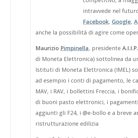
competitivo, a maggio
intravvede nel futuro
Facebook
,
Google
,
A
anche la possibilità di agire come opera
Maurizio
Pimpinella
, presidente
A.I.I.P.
di Moneta Elettronica) sottolinea da una
Istituti di Moneta Elettronica (IMEL) so
ad esempio i conti di pagamento, le car
MAV, i RAV, i bollettini Freccia, i bonifi
di buoni pasto elettronici, i pagamenti
aggiunti gli F24, i @e-bollo e a breve 
ristrutturazione edilizia