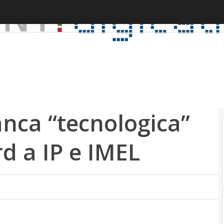
anca “tecnologica”
rd a IP e IMEL