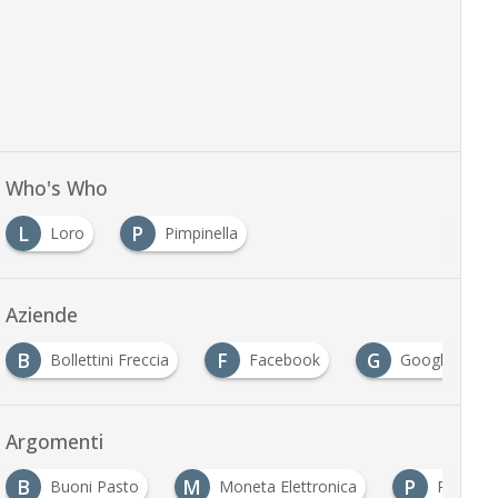
Who's Who
L
P
Loro
Pimpinella
Aziende
B
F
G
Bollettini Freccia
Facebook
Google
Argomenti
B
M
P
Buoni Pasto
Moneta Elettronica
P2P