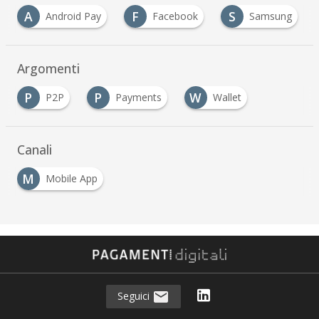
A
F
S
Android Pay
Facebook
Samsung
Argomenti
P
P
W
P2P
Payments
Wallet
Canali
M
Mobile App
Seguici