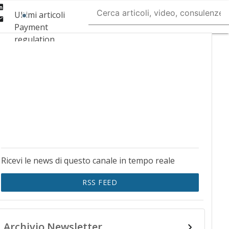
Linkedin
Ultimi articoli
Email
Payment
regulation
Payment
Innovation
Payment Services
Ecommerce
Carte
Mobile App
Ricevi le news di questo canale in tempo reale
RSS FEED
Archivio Newsletter