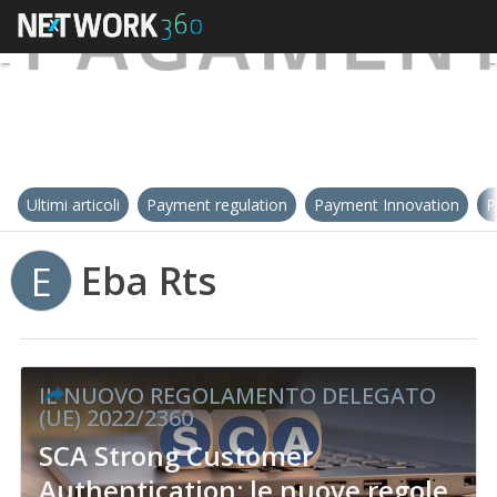
Ultimi articoli
Payment regulation
Payment Innovation
P
Eba Rts
E
IL NUOVO REGOLAMENTO DELEGATO
(UE) 2022/2360
SCA Strong Customer
Authentication: le nuove regole