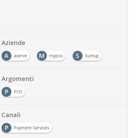
Aziende
A
M
S
axerve
mypos
Sumup
Argomenti
P
POS
Canali
P
Payment Services