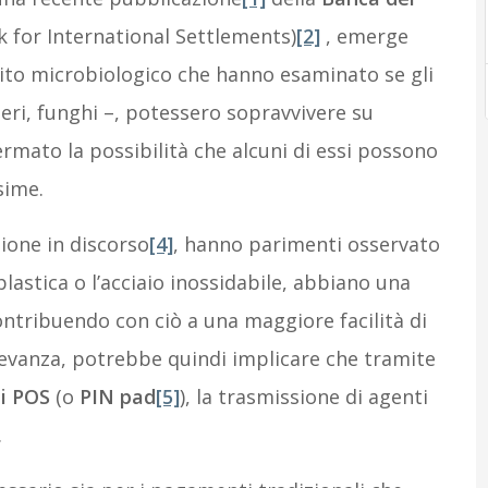
k for International Settlements)
[2]
, emerge
ito microbiologico che hanno esaminato se gli
eri, funghi –, potessero sopravvivere su
rmato la possibilità che alcuni di essi possono
sime.
zione in discorso
[4]
, hanno parimenti osservato
plastica o l’acciaio inossidabile, abbiano una
ontribuendo con ciò a una maggiore facilità di
ilevanza, potrebbe quindi implicare che tramite
i POS
(o
PIN
pad
[5]
), la trasmissione di agenti
.