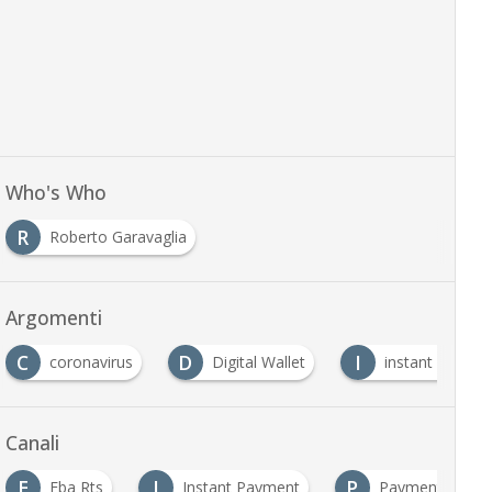
Who's Who
R
Roberto Garavaglia
Argomenti
C
D
I
coronavirus
Digital Wallet
instant paymen
Canali
E
I
P
Eba Rts
Instant Payment
Payment Innova