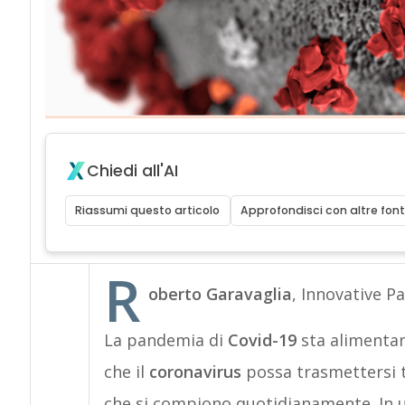
Chiedi all'AI
Riassumi questo articolo
Approfondisci con altre font
R
oberto Garavaglia
, Innovative P
La pandemia di
Covid-19
sta alimentan
che il
coronavirus
possa trasmettersi t
che si compiono quotidianamente. In 