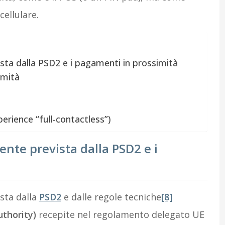
ellulare.
ista dalla PSD2 e i pagamenti in prossimità
imità
perience “full-contactless”)
iente prevista dalla PSD2 e i
ista dalla
PSD2
e dalle regole tecniche
[8]
thority)
recepite nel regolamento delegato UE