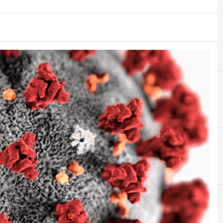
C
Contactless
C
Carte