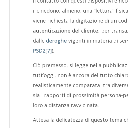
Il contatto con questi dispositivi è ne
richiedono, almeno, una “lettura” fisica
viene richiesta la digitazione di un co
autenticazione del cliente
, per transa
dalle
deroghe
vigenti in materia di ser
PSD2
[7]
).
Ciò premesso, si legge nella pubblica
tutt’oggi, non è ancora del tutto chiar
realisticamente comparata tra diverse
sia i rapporti di prossimità persona-per
loro a distanza ravvicinata.
Attesa la delicatezza di questo tema c