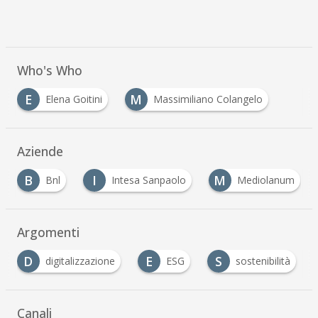
Who's Who
E
M
Elena Goitini
Massimiliano Colangelo
Aziende
I
M
N
Intesa Sanpaolo
Mediolanum
Nexi
Argomenti
D
E
S
digitalizzazione
ESG
sostenibilità
Canali