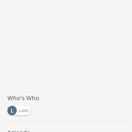
Who's Who
L
Loro