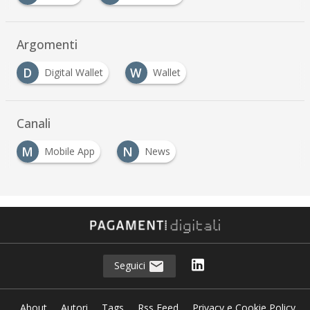
…
Argomenti
D
W
Digital Wallet
Wallet
…
Canali
M
N
Mobile App
News
…
Seguici
About
Autori
Tags
Rss Feed
Privacy e Cookie Policy