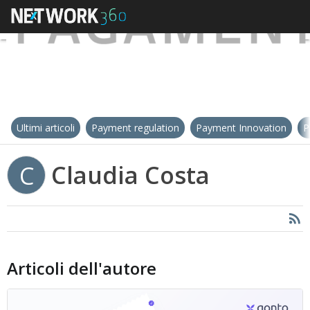
Ultimi articoli
Payment regulation
Payment Innovation
P
Claudia Costa
C
Articoli dell'autore