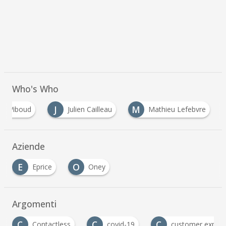
Who's Who
J
M
rre Viboud
Julien Cailleau
Mathieu Lefebvre
Aziende
E
O
Eprice
Oney
Argomenti
C
C
D
covid-19
customer experience
Digital