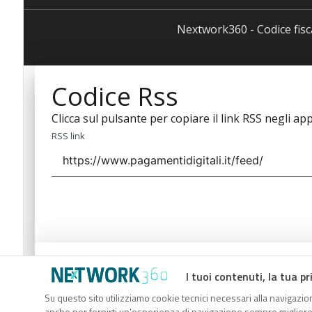
Nextwork360 - Codice fis
Codice Rss
Clicca sul pulsante per copiare il link RSS negli app
RSS link
Codice Rss
I tuoi contenuti, la tua pr
Clicca sul pulsante per copiare il link RSS negli app
Su questo sito utilizziamo cookie tecnici necessari alla navigazion
anche per fornirti un’esperienza di navigazione sempre migliore, p