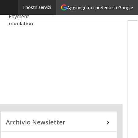
Linkedin
I nostri servizi
Aggiungi tra i preferiti su Google
Ultimi articoli
Email
Payment
regulation
Payment
Innovation
Payment Services
Ecommerce
Carte
Mobile App
Archivio Newsletter