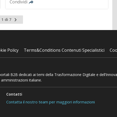
Condividi
Pagina
 1 di 7
successiva
kie Policy
Terms&Conditions Contenuti Specialistici
Coo
 portali B2B dedicati ai temi della Trasformazione Digitale e dell’Innov
 amministrazioni italiane.
Contatti
Contatta il nostro team per maggiori informazioni