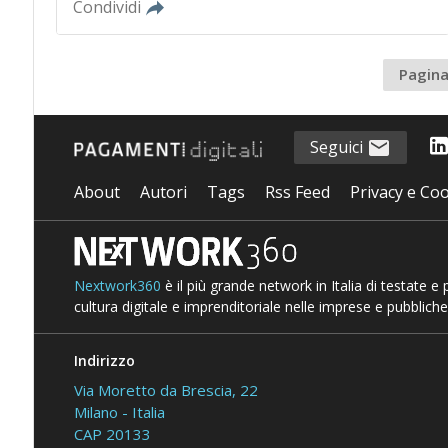
Condividi
Pagina
Seguici
About
Autori
Tags
Rss Feed
Privacy e Coo
Nextwork360
è il più grande network in Italia di testate e
cultura digitale e imprenditoriale nelle imprese e pubbliche
Indirizzo
Via Moretto da Brescia, 22
Milano - Italia
CAP 20133