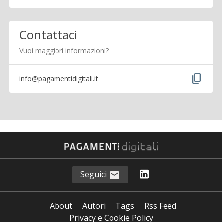
Contattaci
Vuoi maggiori informazioni?
content_copy
info@pagamentidigitali.it
Seguici
About
Autori
Tags
Rss Feed
Privacy e Cookie Policy