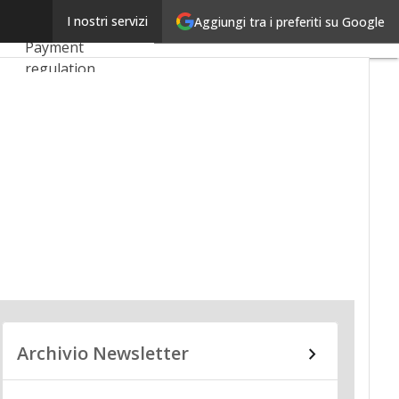
Linkedin
I nostri servizi
Aggiungi tra i preferiti su Google
Ultimi articoli
Email
Payment
regulation
Payment
Innovation
Payment Services
Ecommerce
Carte
Mobile App
Archivio Newsletter