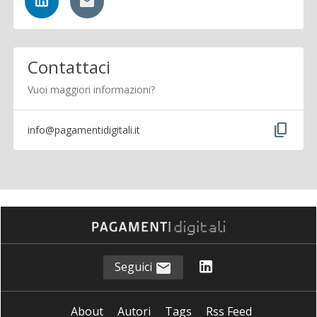
Contattaci
Vuoi maggiori informazioni?
content_copy
info@pagamentidigitali.it
Seguici
About
Autori
Tags
Rss Feed