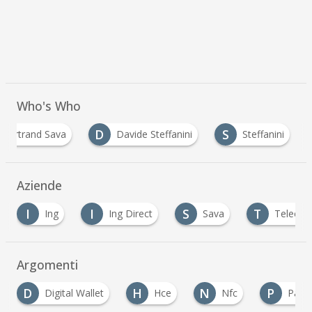
Who's Who
D
S
Bertrand Sava
Davide Steffanini
Steffanini
Aziende
I
S
T
ng
Ing Direct
Sava
Telecom Italia
Argomenti
H
N
P
W
llet
Hce
Nfc
Partnership
Wa