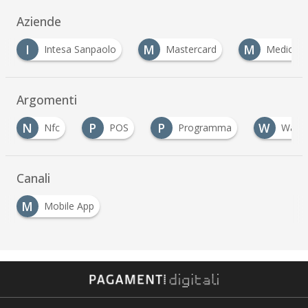
Aziende
M
M
Intesa Sanpaolo
Mastercard
Mediolanum
Argomenti
N
P
P
W
Nfc
POS
Programma
Wallet
Canali
M
Mobile App