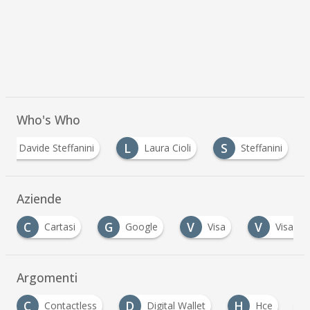
Who's Who
D
L
S
Davide Steffanini
Laura Cioli
Steffanini
Aziende
C
G
V
V
Cartasi
Google
Visa
Visa Eu
Argomenti
C
D
H
Contactless
Digital Wallet
Hce