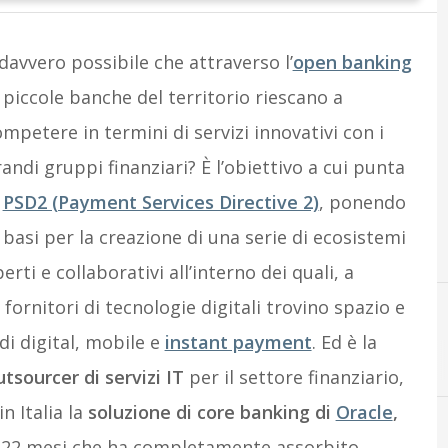
davvero possibile che attraverso l’
open banking
 piccole banche del territorio riescano a
mpetere in termini di servizi innovativi con i
andi gruppi finanziari? È l’obiettivo a cui punta
a
PSD2 (Payment Services Directive 2)
, ponendo
 basi per la creazione di una serie di ecosistemi
erti e collaborativi all’interno dei quali, a
 fornitori di tecnologie digitali trovino spazio e
di digital, mobile e
instant payment
. Ed è la
G
Google
tsourcer di servizi IT
per il settore finanziario,
in Italia la
soluzione di core banking di
Oracle
,
 22 mesi che ha completamente assorbito