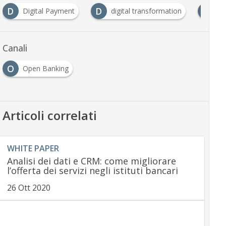
D
D
O
Digital Payment
digital transformation
Op
Canali
O
Open Banking
Articoli correlati
WHITE PAPER
Analisi dei dati e CRM: come migliorare
l’offerta dei servizi negli istituti bancari
26 Ott 2020