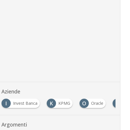
Aziende
I
K
O
P
Invest Banca
KPMG
Oracle
Pw
Argomenti