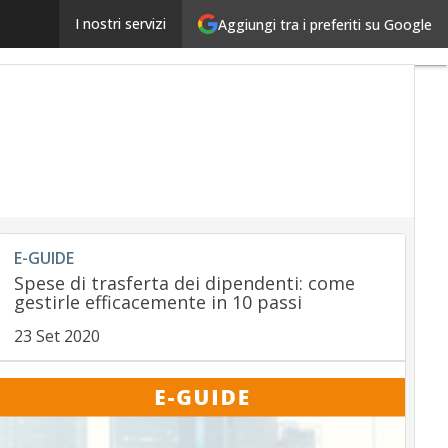
Open banking, Flexcube sbarca in Italia grazie all’al
I nostri servizi
Aggiungi tra i preferiti su Google
E-GUIDE
Spese di trasferta dei dipendenti: come
gestirle efficacemente in 10 passi
23 Set 2020