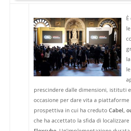
È 
le
co
gr
l
le
ap
prescindere dalle dimensioni, istituti e
occasione per dare vita a piattaforme 
prospettiva in cui ha creduto
Cabel, ou
che ha accettato la sfida di localizzare 
Flexcube
. Un’implementazione durata