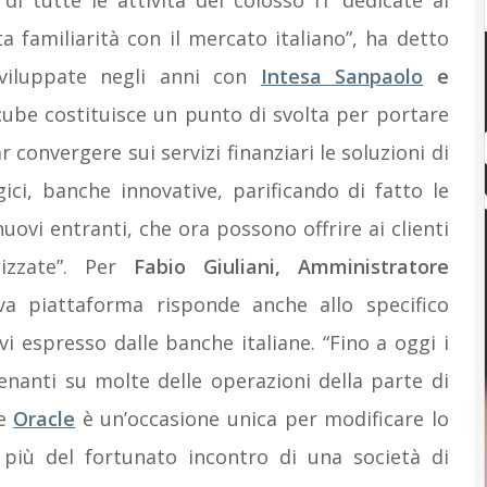
 di tutte le attività del colosso IT dedicate al
 familiarità con il mercato italiano”, ha detto
 sviluppate negli anni con
Intesa Sanpaolo
e
xcube costituisce un punto di svolta per portare
r convergere sui servizi finanziari le soluzioni di
gici, banche innovative, parificando di fatto le
ovi entranti, che ora possono offrire ai clienti
lizzate”. Per
Fabio Giuliani, Amministratore
va piattaforma risponde anche allo specifico
vi espresso dalle banche italiane. “Fino a oggi i
enanti su molte delle operazioni della parte di
 e
Oracle
è un’occasione unica per modificare lo
più del fortunato incontro di una società di