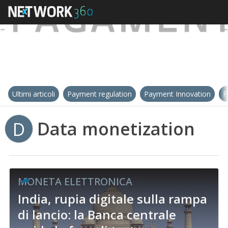
Ultimi articoli
Payment regulation
Payment Innovation
P
Data monetization
D
MONETA ELETTRONICA
India, rupia digitale sulla rampa
di lancio: la Banca centrale