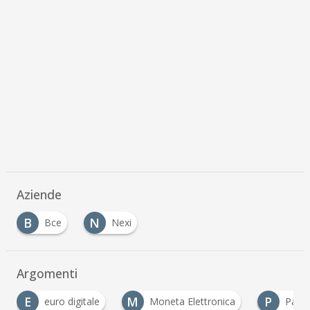
Aziende
B
N
Bce
Nexi
…
Argomenti
E
M
P
euro digitale
Moneta Elettronica
PayT