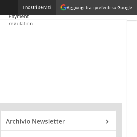
Linkedin
I nostri servizi
Aggiungi tra i preferiti su Google
Ultimi articoli
Email
Payment
regulation
Payment
Innovation
Payment Services
Ecommerce
Carte
Mobile App
Archivio Newsletter