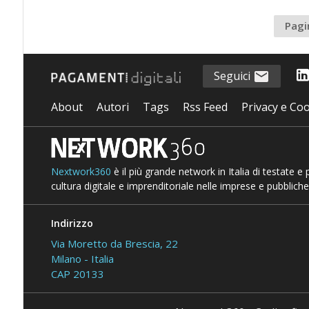
Pagi
Seguici
About
Autori
Tags
Rss Feed
Privacy e Coo
Nextwork360
è il più grande network in Italia di testate e
cultura digitale e imprenditoriale nelle imprese e pubbliche
Indirizzo
Via Moretto da Brescia, 22
Milano - Italia
CAP 20133