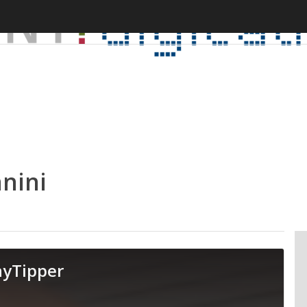
nini
ayTipper