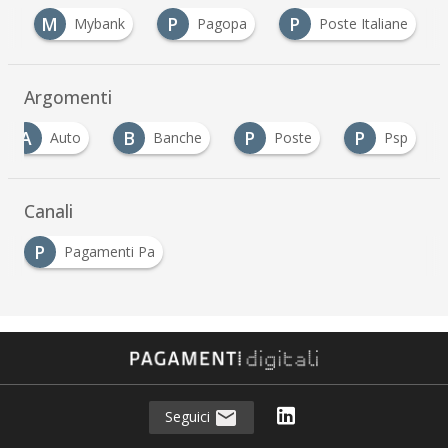
M
P
P
d
Mybank
Pagopa
Poste Italiane
Argomenti
A
B
P
P
Auto
Banche
Poste
Psp
Canali
P
Pagamenti Pa
Seguici