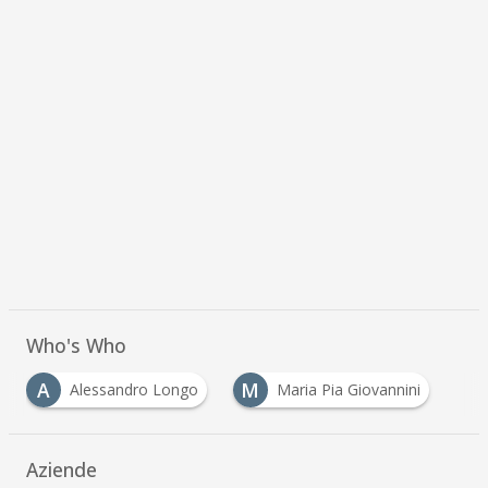
Who's Who
A
M
Alessandro Longo
Maria Pia Giovannini
Aziende