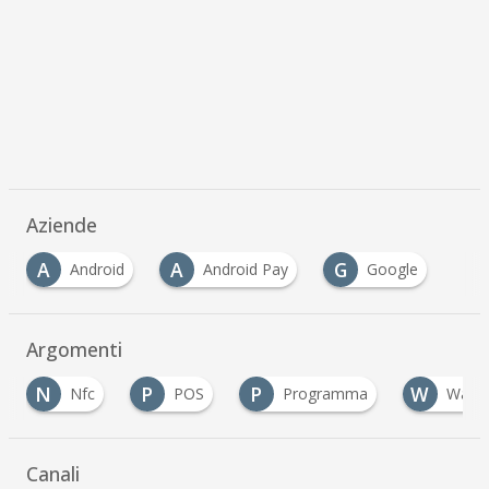
Aziende
A
A
G
Android
Android Pay
Google
Argomenti
N
P
P
W
Nfc
POS
Programma
Walle
Canali