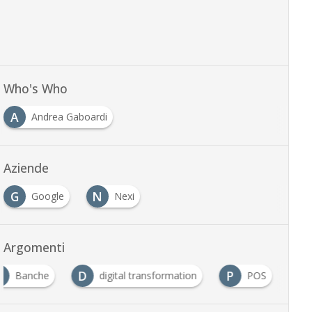
Who's Who
A
Andrea Gaboardi
Aziende
G
N
Google
Nexi
Argomenti
B
D
P
Banche
digital transformation
POS