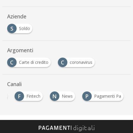
Aziende
S
Soldo
Argomenti
C
C
Carte di credito
coronavirus
Canali
F
N
P
rte
Fintech
News
Pagamenti Pa