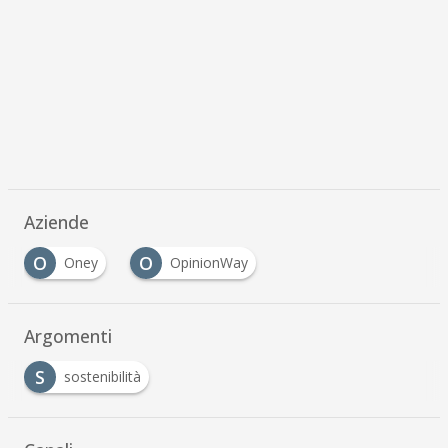
Aziende
O
O
Oney
OpinionWay
Argomenti
S
sostenibilità