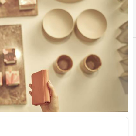
C
Cashless