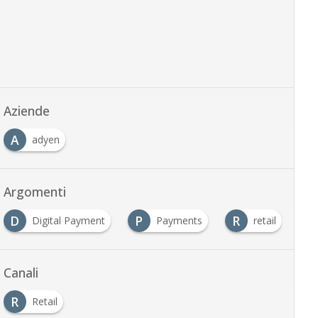
Aziende
A
adyen
Argomenti
D
P
R
Digital Payment
Payments
retail
Canali
R
Retail