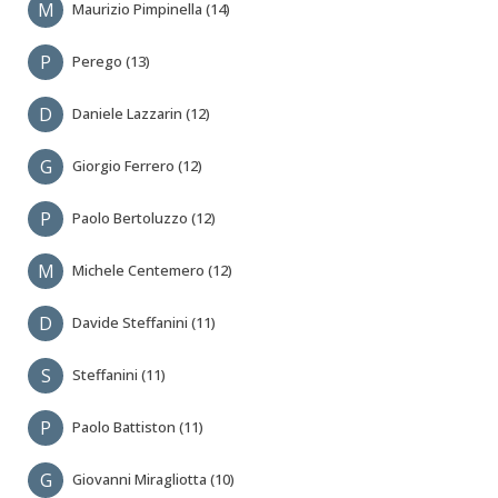
M
Maurizio Pimpinella (14)
P
Perego (13)
D
Daniele Lazzarin (12)
G
Giorgio Ferrero (12)
P
Paolo Bertoluzzo (12)
M
Michele Centemero (12)
D
Davide Steffanini (11)
S
Steffanini (11)
P
Paolo Battiston (11)
G
Giovanni Miragliotta (10)