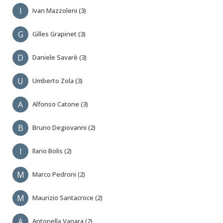
I
Ivan Mazzoleni (3)
G
Gilles Grapinet (3)
D
Daniele Savarè (3)
U
Umberto Zola (3)
A
Alfonso Catone (3)
B
Bruno Degiovanni (2)
I
Ilario Bolis (2)
M
Marco Pedroni (2)
M
Maurizio Santacroce (2)
A
Antonella Vanara (2)