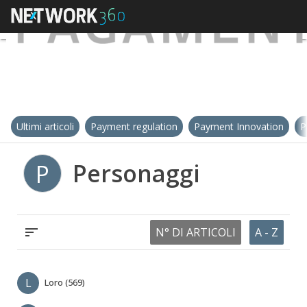
Ultimi articoli
Payment regulation
Payment Innovation
P
Personaggi
P
N° DI ARTICOLI
A - Z
L
Loro (569)