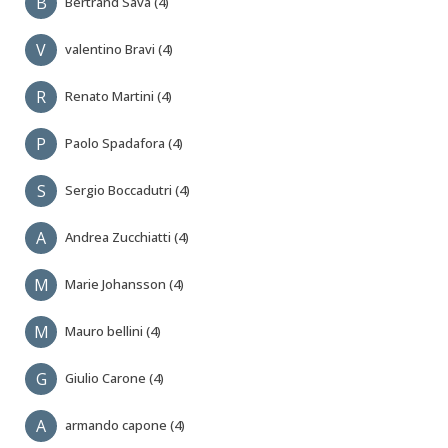
B
Bertrand Sava (4)
V
valentino Bravi (4)
R
Renato Martini (4)
P
Paolo Spadafora (4)
S
Sergio Boccadutri (4)
A
Andrea Zucchiatti (4)
M
Marie Johansson (4)
M
Mauro bellini (4)
G
Giulio Carone (4)
A
armando capone (4)