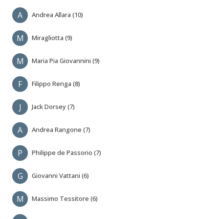
A
Andrea Allara (10)
M
Miragliotta (9)
M
Maria Pia Giovannini (9)
F
Filippo Renga (8)
J
Jack Dorsey (7)
A
Andrea Rangone (7)
P
Philippe de Passorio (7)
G
Giovanni Vattani (6)
M
Massimo Tessitore (6)