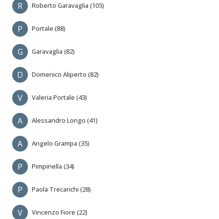
R
Roberto Garavaglia (105)
P
Portale (88)
G
Garavaglia (82)
D
Domenico Aliperto (82)
V
Valeria Portale (43)
A
Alessandro Longo (41)
A
Angelo Grampa (35)
P
Pimpinella (34)
P
Paola Trecarichi (28)
V
Vincenzo Fiore (22)